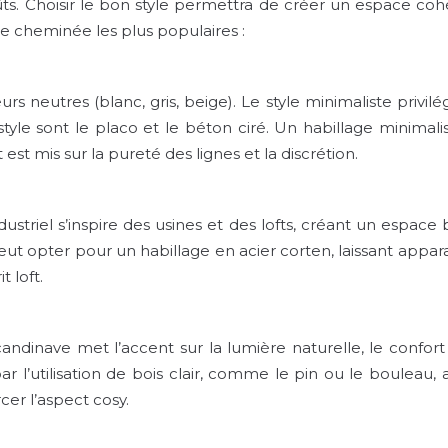
ûts. Choisir le bon style permettra de créer un espace co
 de cheminée les plus populaires :
neutres (blanc, gris, beige). Le style minimaliste privilég
style sont le placo et le béton ciré. Un habillage minima
est mis sur la pureté des lignes et la discrétion.
ndustriel s’inspire des usines et des lofts, créant un espac
n peut opter pour un habillage en acier corten, laissant app
 loft.
scandinave met l’accent sur la lumière naturelle, le confor
ar l’utilisation de bois clair, comme le pin ou le bouleau
cer l’aspect cosy.