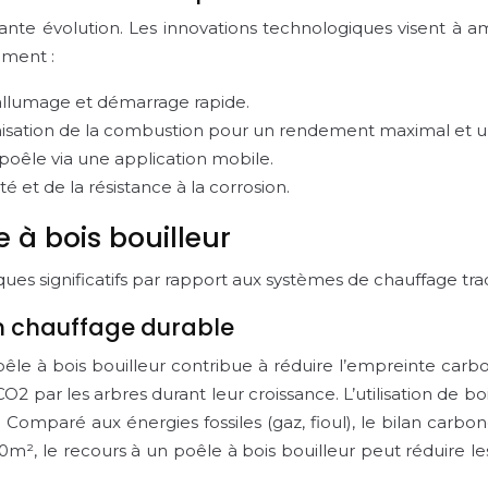
nte évolution. Les innovations technologiques visent à amé
mment :
l’allumage et démarrage rapide.
isation de la combustion pour un rendement maximal et un
poêle via une application mobile.
té et de la résistance à la corrosion.
 à bois bouilleur
ues significatifs par rapport aux systèmes de chauffage trad
un chauffage durable
 poêle à bois bouilleur contribue à réduire l’empreinte car
2 par les arbres durant leur croissance. L’utilisation de b
. Comparé aux énergies fossiles (gaz, fioul), le bilan car
², le recours à un poêle à bois bouilleur peut réduire l